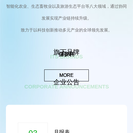
智能化农业、生态畜牧业以及旅游生态平台等八大领域，通过协同
发展实现产业链持续升级。
致力于以科技创新推动多元产业的全球领先发展。
旗下品牌
保参利
益参祥
圳友
ITS BRANDS
YISHENXIANG
保参利，初创于2023年，是香港上市公司
流量共享、数据共享、客源共享
中国健康科技集团（01069.HK）旗下品
MORE
MORE
MORE
牌，是一个传统和创新结合的新兴品牌。
企业公告
CORPORATE ANNOUNCEMENTS
月报表